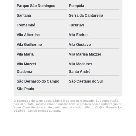
Parque São Domingos
Pompéia
Santana
Serra da Cantareira
Tremembé
Tucuruvi
Vila Albertina
Vila Endres
Vila Guilherme
Vila Gustavo
Vila Maria
Vila Marisa Mazzei
Vila Mazzei
Vila Medeiros
Diadema
Santo André
São Bernardo do Campo
São Caetano do Sul
São Paulo
O conteúdo do texto desta página é de direito reservado. Sua reprodução,
parcial ou total, mesmo citando nossos links, é proibida sem a autorização do
autor. Crime de violação de direito autoral – artigo 184 do Código Penal –
Lei
9610/98 - Lei de direitos autorais
.