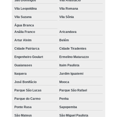
São Domingos
Vila Anastácio
Vila Leopoldina
Vila Romana
Vila Suzana
Vila Sônia
Água Branca
Anália Franco
Aricanduva
Artur Alvim
Belém
Cidade Patriarca
Cidade Tiradentes
Engenheiro Goulart
Ermelino Matarazzo
Guaianases
Itaim Paulista
Itaquera
Jardim Iguatemi
José Bonifácio
Mooca
Parque São Lucas
Parque São Rafael
Parque do Carmo
Penha
Ponte Rasa
Sapopemba
São Mateus
São Miguel Paulista