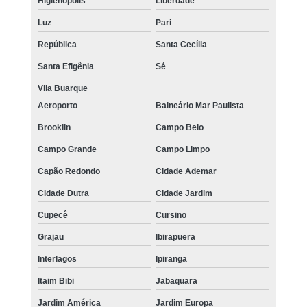
Higienópolis
Liberdade
Luz
Pari
República
Santa Cecília
Santa Efigênia
Sé
Vila Buarque
Aeroporto
Balneário Mar Paulista
Brooklin
Campo Belo
Campo Grande
Campo Limpo
Capão Redondo
Cidade Ademar
Cidade Dutra
Cidade Jardim
Cupecê
Cursino
Grajau
Ibirapuera
Interlagos
Ipiranga
Itaim Bibi
Jabaquara
Jardim América
Jardim Europa