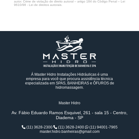
autor. Crime de violação de direito autoral – artigo 184 do Código Penal –
Lei
9610/98 - Lei de direitos autorais
.
Á Master Hidro Instalações Hidráulicas é uma
empresa para você que procura assistência técnica
especializada em SPAS, BANHEIRAS e ÔFUROS de
hidromassagem.
Master Hidro
Av. Fábio Eduardo Ramos Esquivel, 261 - sala 15 - Centro,
Diadema - SP
(11) 3628-2300
(11) 3628-2400
(11) 94001-7965
master.hidro.banheiras@gmail.com