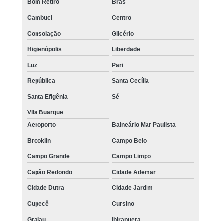
Bom Retiro
Brás
Cambuci
Centro
Consolação
Glicério
Higienópolis
Liberdade
Luz
Pari
República
Santa Cecília
Santa Efigênia
Sé
Vila Buarque
Aeroporto
Balneário Mar Paulista
Brooklin
Campo Belo
Campo Grande
Campo Limpo
Capão Redondo
Cidade Ademar
Cidade Dutra
Cidade Jardim
Cupecê
Cursino
Grajau
Ibirapuera