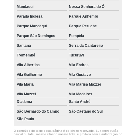
Mandaqui
Nossa Senhora do Ó
Parada Inglesa
Parque Anhembi
Parque Mandaqui
Parque Peruche
Parque São Domingos
Pompéia
Santana
Serra da Cantareira
Tremembé
Tucuruvi
Vila Albertina
Vila Endres
Vila Guilherme
Vila Gustavo
Vila Maria
Vila Marisa Mazzei
Vila Mazzei
Vila Medeiros
Diadema
Santo André
São Bernardo do Campo
São Caetano do Sul
São Paulo
O conteúdo do texto desta página é de direito reservado. Sua reprodução,
parcial ou total, mesmo citando nossos links, é proibida sem a autorização do