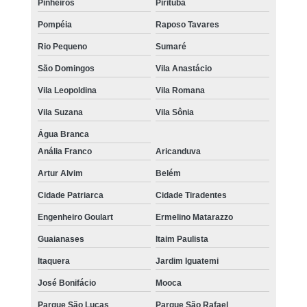
Pinheiros
Pirituba
Pompéia
Raposo Tavares
Rio Pequeno
Sumaré
São Domingos
Vila Anastácio
Vila Leopoldina
Vila Romana
Vila Suzana
Vila Sônia
Água Branca
Anália Franco
Aricanduva
Artur Alvim
Belém
Cidade Patriarca
Cidade Tiradentes
Engenheiro Goulart
Ermelino Matarazzo
Guaianases
Itaim Paulista
Itaquera
Jardim Iguatemi
José Bonifácio
Mooca
Parque São Lucas
Parque São Rafael