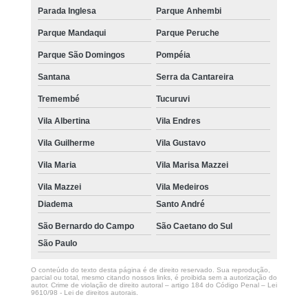
Parada Inglesa
Parque Anhembi
Parque Mandaqui
Parque Peruche
Parque São Domingos
Pompéia
Santana
Serra da Cantareira
Tremembé
Tucuruvi
Vila Albertina
Vila Endres
Vila Guilherme
Vila Gustavo
Vila Maria
Vila Marisa Mazzei
Vila Mazzei
Vila Medeiros
Diadema
Santo André
São Bernardo do Campo
São Caetano do Sul
São Paulo
O conteúdo do texto desta página é de direito reservado. Sua reprodução,
parcial ou total, mesmo citando nossos links, é proibida sem a autorização do
autor. Crime de violação de direito autoral – artigo 184 do Código Penal –
Lei
9610/98 - Lei de direitos autorais
.