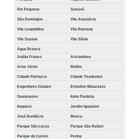
Rio Pequeno
Sumaré
São Domingos
Vila Anastácio
Vila Leopoldina
Vila Romana
Vila Suzana
Vila Sônia
Água Branca
Anália Franco
Aricanduva
Artur Alvim
Belém
Cidade Patriarca
Cidade Tiradentes
Engenheiro Goulart
Ermelino Matarazzo
Guaianases
Itaim Paulista
Itaquera
Jardim Iguatemi
José Bonifácio
Mooca
Parque São Lucas
Parque São Rafael
Parque do Carmo
Penha