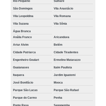
Rio Pequeno
Sumaré
São Domingos
Vila Anastácio
Vila Leopoldina
Vila Romana
Vila Suzana
Vila Sônia
Água Branca
Anália Franco
Aricanduva
Artur Alvim
Belém
Cidade Patriarca
Cidade Tiradentes
Engenheiro Goulart
Ermelino Matarazzo
Guaianases
Itaim Paulista
Itaquera
Jardim Iguatemi
José Bonifácio
Mooca
Parque São Lucas
Parque São Rafael
Parque do Carmo
Penha
Ponte Rasa
Sapopemba