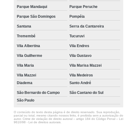
Parque Mandaqui
Parque Peruche
Parque São Domingos
Pompéia
Santana
Serra da Cantareira
Tremembé
Tucuruvi
Vila Albertina
Vila Endres
Vila Guilherme
Vila Gustavo
Vila Maria
Vila Marisa Mazzei
Vila Mazzei
Vila Medeiros
Diadema
Santo André
São Bernardo do Campo
São Caetano do Sul
São Paulo
O conteúdo do texto desta página é de direito reservado. Sua reprodução,
parcial ou total, mesmo citando nossos links, é proibida sem a autorização do
autor. Crime de violação de direito autoral – artigo 184 do Código Penal –
Lei
9610/98 - Lei de direitos autorais
.