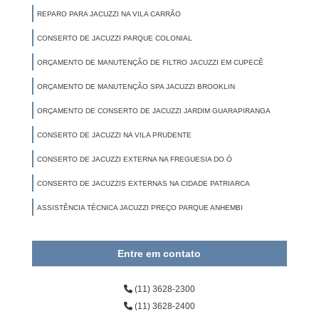
REPARO PARA JACUZZI NA VILA CARRÃO
CONSERTO DE JACUZZI PARQUE COLONIAL
ORÇAMENTO DE MANUTENÇÃO DE FILTRO JACUZZI EM CUPECÊ
ORÇAMENTO DE MANUTENÇÃO SPA JACUZZI BROOKLIN
ORÇAMENTO DE CONSERTO DE JACUZZI JARDIM GUARAPIRANGA
CONSERTO DE JACUZZI NA VILA PRUDENTE
CONSERTO DE JACUZZI EXTERNA NA FREGUESIA DO Ó
CONSERTO DE JACUZZIS EXTERNAS NA CIDADE PATRIARCA
ASSISTÊNCIA TÉCNICA JACUZZI PREÇO PARQUE ANHEMBI
Entre em contato
(11) 3628-2300
(11) 3628-2400