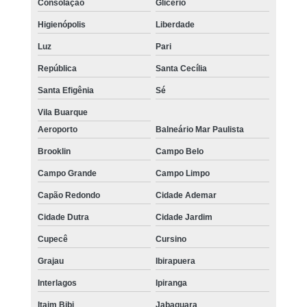
Consolação
Glicério
Higienópolis
Liberdade
Luz
Pari
República
Santa Cecília
Santa Efigênia
Sé
Vila Buarque
Aeroporto
Balneário Mar Paulista
Brooklin
Campo Belo
Campo Grande
Campo Limpo
Capão Redondo
Cidade Ademar
Cidade Dutra
Cidade Jardim
Cupecê
Cursino
Grajau
Ibirapuera
Interlagos
Ipiranga
Itaim Bibi
Jabaquara