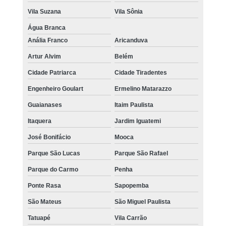
Vila Suzana
Vila Sônia
Água Branca
Anália Franco
Aricanduva
Artur Alvim
Belém
Cidade Patriarca
Cidade Tiradentes
Engenheiro Goulart
Ermelino Matarazzo
Guaianases
Itaim Paulista
Itaquera
Jardim Iguatemi
José Bonifácio
Mooca
Parque São Lucas
Parque São Rafael
Parque do Carmo
Penha
Ponte Rasa
Sapopemba
São Mateus
São Miguel Paulista
Tatuapé
Vila Carrão