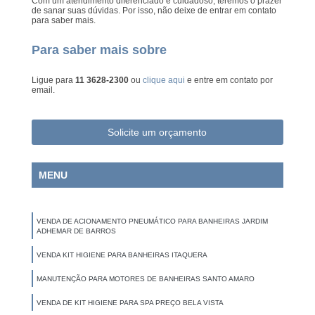
Com um atendimento diferenciado e cuidadoso, teremos o prazer
de sanar suas dúvidas. Por isso, não deixe de entrar em contato
para saber mais.
Para saber mais sobre
Ligue para
11 3628-2300
ou
clique aqui
e entre em contato por
email.
Solicite um orçamento
MENU
VENDA DE ACIONAMENTO PNEUMÁTICO PARA BANHEIRAS JARDIM
ADHEMAR DE BARROS
VENDA KIT HIGIENE PARA BANHEIRAS ITAQUERA
MANUTENÇÃO PARA MOTORES DE BANHEIRAS SANTO AMARO
VENDA DE KIT HIGIENE PARA SPA PREÇO BELA VISTA