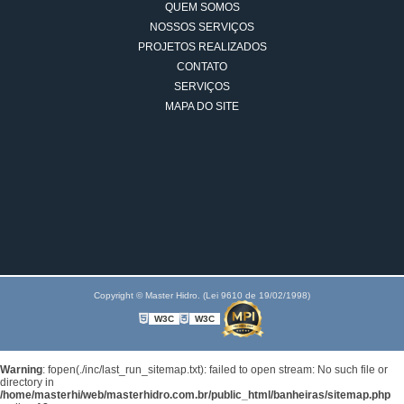
QUEM SOMOS
NOSSOS SERVIÇOS
PROJETOS REALIZADOS
CONTATO
SERVIÇOS
MAPA DO SITE
Copyright © Master Hidro. (Lei 9610 de 19/02/1998)
W3C
W3C
Warning
: fopen(./inc/last_run_sitemap.txt): failed to open stream: No such file or
directory in
/home/masterhi/web/masterhidro.com.br/public_html/banheiras/sitemap.php