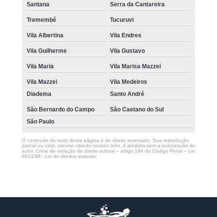
Santana
Serra da Cantareira
Tremembé
Tucuruvi
Vila Albertina
Vila Endres
Vila Guilherme
Vila Gustavo
Vila Maria
Vila Marisa Mazzei
Vila Mazzei
Vila Medeiros
Diadema
Santo André
São Bernardo do Campo
São Caetano do Sul
São Paulo
O conteúdo do texto desta página é de direito reservado. Sua reprodução,
parcial ou total, mesmo citando nossos links, é proibida sem a autorização do
autor. Crime de violação de direito autoral – artigo 184 do Código Penal –
Lei
9610/98 - Lei de direitos autorais
.