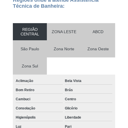
Regiões onde a atende Assistência
Técnica de Banheira:
REGIÃO
ZONA LESTE
ABCD
CENTRAL
São Paulo
Zona Norte
Zona Oeste
Zona Sul
Aclimação
Bela Vista
Bom Retiro
Brás
Cambuci
Centro
Consolação
Glicério
Higienópolis
Liberdade
Luz
Pari