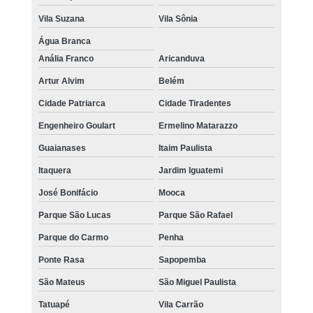
Vila Suzana
Vila Sônia
Água Branca
Anália Franco
Aricanduva
Artur Alvim
Belém
Cidade Patriarca
Cidade Tiradentes
Engenheiro Goulart
Ermelino Matarazzo
Guaianases
Itaim Paulista
Itaquera
Jardim Iguatemi
José Bonifácio
Mooca
Parque São Lucas
Parque São Rafael
Parque do Carmo
Penha
Ponte Rasa
Sapopemba
São Mateus
São Miguel Paulista
Tatuapé
Vila Carrão