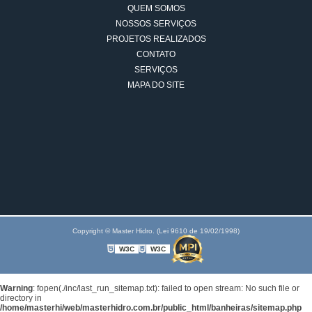
QUEM SOMOS
NOSSOS SERVIÇOS
PROJETOS REALIZADOS
CONTATO
SERVIÇOS
MAPA DO SITE
Copyright © Master Hidro. (Lei 9610 de 19/02/1998)
W3C
W3C
Warning
: fopen(./inc/last_run_sitemap.txt): failed to open stream: No such file or
directory in
/home/masterhi/web/masterhidro.com.br/public_html/banheiras/sitemap.php