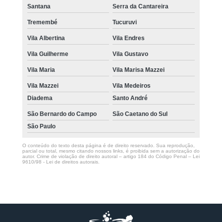
Santana
Serra da Cantareira
Tremembé
Tucuruvi
Vila Albertina
Vila Endres
Vila Guilherme
Vila Gustavo
Vila Maria
Vila Marisa Mazzei
Vila Mazzei
Vila Medeiros
Diadema
Santo André
São Bernardo do Campo
São Caetano do Sul
São Paulo
O conteúdo do texto desta página é de direito reservado. Sua reprodução,
parcial ou total, mesmo citando nossos links, é proibida sem a autorização do
autor. Crime de violação de direito autoral – artigo 184 do Código Penal –
Lei
9610/98 - Lei de direitos autorais
.