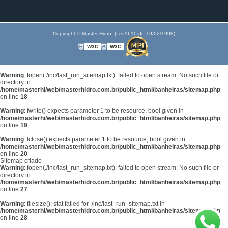
Copyright © Master Hidro. (Lei 9610 de 19/02/1998)
W3C
W3C
Warning
: fopen(./inc/last_run_sitemap.txt): failed to open stream: No such file or
directory in
/home/masterhi/web/masterhidro.com.br/public_html/banheiras/sitemap.php
on line
18
Warning
: fwrite() expects parameter 1 to be resource, bool given in
/home/masterhi/web/masterhidro.com.br/public_html/banheiras/sitemap.php
on line
19
Warning
: fclose() expects parameter 1 to be resource, bool given in
/home/masterhi/web/masterhidro.com.br/public_html/banheiras/sitemap.php
on line
20
Sitemap criado
Warning
: fopen(./inc/last_run_sitemap.txt): failed to open stream: No such file or
directory in
/home/masterhi/web/masterhidro.com.br/public_html/banheiras/sitemap.php
on line
27
Warning
: filesize(): stat failed for ./inc/last_run_sitemap.txt in
/home/masterhi/web/masterhidro.com.br/public_html/banheiras/sitemap.php
on line
28