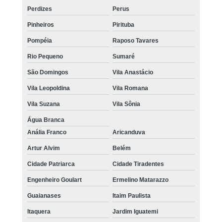
Perdizes
Perus
Pinheiros
Pirituba
Pompéia
Raposo Tavares
Rio Pequeno
Sumaré
São Domingos
Vila Anastácio
Vila Leopoldina
Vila Romana
Vila Suzana
Vila Sônia
Água Branca
Anália Franco
Aricanduva
Artur Alvim
Belém
Cidade Patriarca
Cidade Tiradentes
Engenheiro Goulart
Ermelino Matarazzo
Guaianases
Itaim Paulista
Itaquera
Jardim Iguatemi