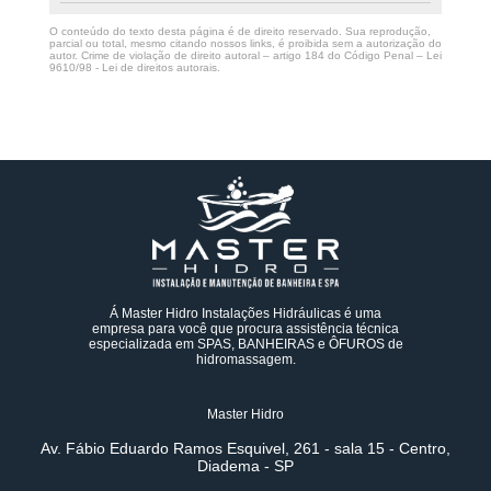
O conteúdo do texto desta página é de direito reservado. Sua reprodução,
parcial ou total, mesmo citando nossos links, é proibida sem a autorização do
autor. Crime de violação de direito autoral – artigo 184 do Código Penal –
Lei
9610/98 - Lei de direitos autorais
.
Á Master Hidro Instalações Hidráulicas é uma
empresa para você que procura assistência técnica
especializada em SPAS, BANHEIRAS e ÔFUROS de
hidromassagem.
Master Hidro
Av. Fábio Eduardo Ramos Esquivel, 261 - sala 15 - Centro,
Diadema - SP