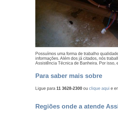
Possuímos uma forma de trabalho qualidade 
informações. Além dos já citados, nós trab
Assistência Técnica de Banheira. Por isso, 
Para saber mais sobre
Ligue para
11 3628-2300
ou
clique aqui
e en
Regiões onde a atende Assi