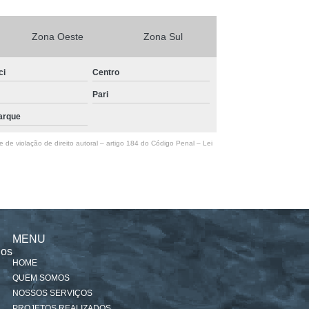
Zona Oeste
Zona Sul
ci
Centro
Pari
arque
e de violação de direito autoral – artigo 184 do Código Penal –
Lei
MENU
nos
HOME
QUEM SOMOS
NOSSOS SERVIÇOS
PROJETOS REALIZADOS