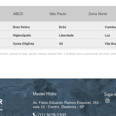
ABCD
São Paulo
Zona Norte
Bom Retiro
Brás
Cambu
Higienópolis
Liberdade
Luz
Santa Efigênia
Sé
Vila Bu
dução, parcial ou total, mesmo citando nossos links, é proibida sem a autorização do autor. Crim
Master Hidro
Siga-
Av. Fábio Eduardo Ramos Esquivel, 261 -
sala 15 - Centro, Diadema - SP
(11) 3628-2300