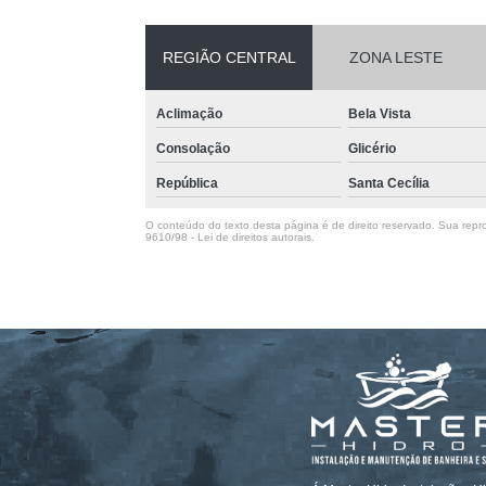
REGIÃO CENTRAL
ZONA LESTE
Aclimação
Bela Vista
Consolação
Glicério
República
Santa Cecília
O conteúdo do texto desta página é de direito reservado. Sua repro
9610/98 - Lei de direitos autorais
.