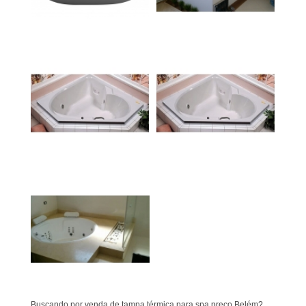
Buscando por venda de tampa térmica para spa preço Belém?