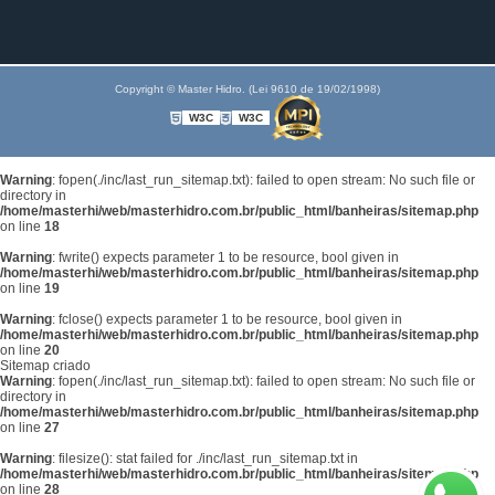
Copyright © Master Hidro. (Lei 9610 de 19/02/1998)
W3C
W3C
Warning
: fopen(./inc/last_run_sitemap.txt): failed to open stream: No such file or
directory in
/home/masterhi/web/masterhidro.com.br/public_html/banheiras/sitemap.php
on line
18
Warning
: fwrite() expects parameter 1 to be resource, bool given in
/home/masterhi/web/masterhidro.com.br/public_html/banheiras/sitemap.php
on line
19
Warning
: fclose() expects parameter 1 to be resource, bool given in
/home/masterhi/web/masterhidro.com.br/public_html/banheiras/sitemap.php
on line
20
Sitemap criado
Warning
: fopen(./inc/last_run_sitemap.txt): failed to open stream: No such file or
directory in
/home/masterhi/web/masterhidro.com.br/public_html/banheiras/sitemap.php
on line
27
Warning
: filesize(): stat failed for ./inc/last_run_sitemap.txt in
/home/masterhi/web/masterhidro.com.br/public_html/banheiras/sitemap.php
on line
28