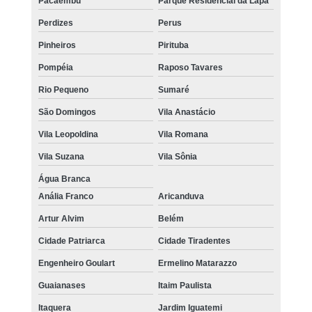
Pacaembu
Parque Residencial da Lapa
Perdizes
Perus
Pinheiros
Pirituba
Pompéia
Raposo Tavares
Rio Pequeno
Sumaré
São Domingos
Vila Anastácio
Vila Leopoldina
Vila Romana
Vila Suzana
Vila Sônia
Água Branca
Anália Franco
Aricanduva
Artur Alvim
Belém
Cidade Patriarca
Cidade Tiradentes
Engenheiro Goulart
Ermelino Matarazzo
Guaianases
Itaim Paulista
Itaquera
Jardim Iguatemi