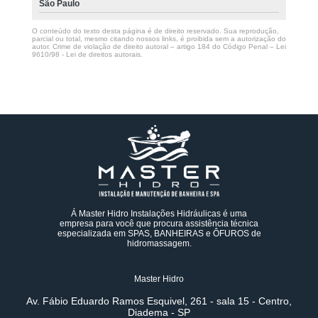
São Paulo
O conteúdo do texto desta página é de direito reservado. Sua reprodução,
parcial ou total, mesmo citando nossos links, é proibida sem a autorização do
autor. Crime de violação de direito autoral – artigo 184 do Código Penal –
Lei
9610/98 - Lei de direitos autorais
.
Á Master Hidro Instalações Hidráulicas é uma
empresa para você que procura assistência técnica
especializada em SPAS, BANHEIRAS e ÔFUROS de
hidromassagem.
Master Hidro
Av. Fábio Eduardo Ramos Esquivel, 261 - sala 15 - Centro,
Diadema - SP