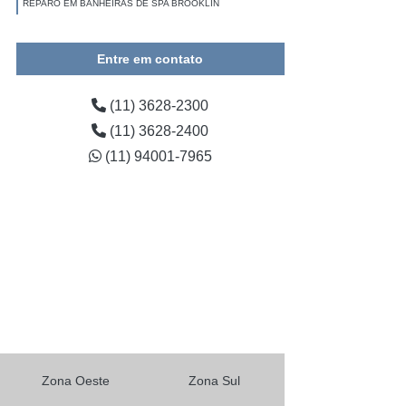
REPARO EM BANHEIRAS DE SPA BROOKLIN
QUANTO CUSTA REPARO PARA BANHEIRA RESIDENCIAL
NA PONTE RASA
Entre em contato
REPARO PARA BANHEIRA RACHADAS PREÇO PARQUE
(11) 3628-2300
ANHEMBI
(11) 3628-2400
MANUTENÇÃO DE BANHEIRAS EM GUAIANASES
(11) 94001-7965
QUANTO CUSTA MANUTENÇÃO BANHEIRA SPA NA
SANTANA
QUANTO CUSTA REPARO EM BANHEIRA DE SPA NA
CIDADE JARDIM
QUANTO CUSTA REPARO PARA BANHEIRA RESIDENCIAL
NA SANTANA
QUANTO CUSTA MANUTENÇÃO BANHEIRAS DARKA NA
VILA CARRÃO
REPARO PARA BANHEIRA RESIDENCIAL PREÇO JARDIM
Zona Oeste
Zona Sul
ADHEMAR DE BARROS