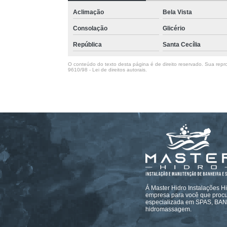
Aclimação
Bela Vista
Consolação
Glicério
República
Santa Cecília
O conteúdo do texto desta página é de direito reservado. Sua repro
9610/98 - Lei de direitos autorais
.
Á Master Hidro Instalações H
empresa para você que procur
especializada em SPAS, B
hidromassagem.