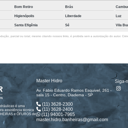
Bom Retiro
Brás
Cambu
Higienópolis
Liberdade
Luz
Santa Efigênia
Sé
Vila Bu
dução, parcial ou total, mesmo citando nossos links, é proibida sem a autorização do autor. Crim
Master Hidro
Siga-
Av. Fábio Eduardo Ramos Esquivel, 261 -
sala 15 - Centro, Diadema - SP
(11) 3628-2300
idráulicas é uma
(11) 3628-2400
a assistência técnica
(11) 94001-7965
ANHEIRAS e ÔFUROS de
master.hidro.banheiras@gmail.com