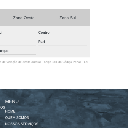
Zona Oeste
Zona Sul
ci
Centro
Pari
arque
e de violação de direito autoral – artigo 184 do Código Penal –
Lei
MENU
nos
HOME
QUEM SOMOS
NOSSOS SERVIÇOS