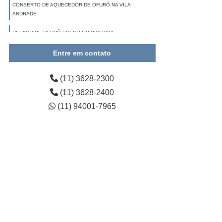
CONSERTO DE AQUECEDOR DE OFURÔ NA VILA
ANDRADE
REPARO DE OFURÔ PREÇO EM PIRITUBA
CONSERTO DE AQUECEDORES DE OFURÔ PARQUE
Entre em contato
ANHEMBI
(11) 3628-2300
(11) 3628-2400
(11) 94001-7965