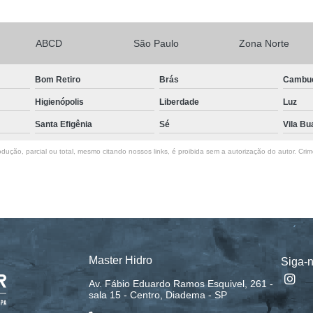
ABCD
São Paulo
Zona Norte
Bom Retiro
Brás
Cambu
Higienópolis
Liberdade
Luz
Santa Efigênia
Sé
Vila Bu
dução, parcial ou total, mesmo citando nossos links, é proibida sem a autorização do autor. Crim
Master Hidro
Siga-
Av. Fábio Eduardo Ramos Esquivel, 261 -
sala 15 - Centro, Diadema - SP