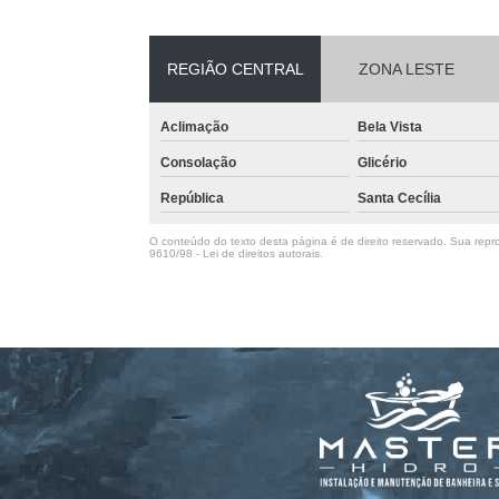
REGIÃO CENTRAL
ZONA LESTE
Aclimação
Bela Vista
Consolação
Glicério
República
Santa Cecília
O conteúdo do texto desta página é de direito reservado. Sua repro
9610/98 - Lei de direitos autorais
.