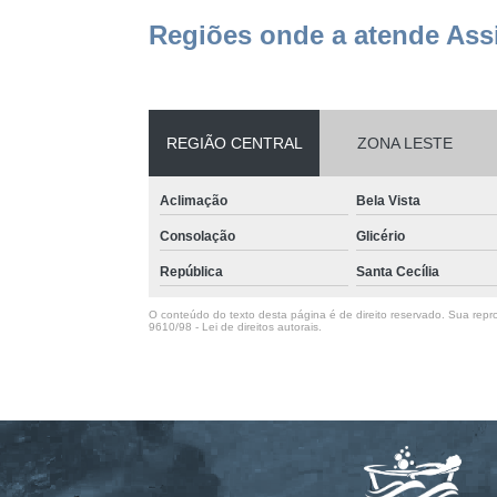
Regiões onde a atende Assi
REGIÃO CENTRAL
ZONA LESTE
Aclimação
Bela Vista
Consolação
Glicério
República
Santa Cecília
O conteúdo do texto desta página é de direito reservado. Sua repro
9610/98 - Lei de direitos autorais
.