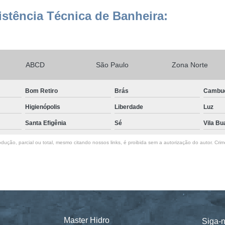
stência Técnica de Banheira:
ABCD
São Paulo
Zona Norte
Bom Retiro
Brás
Cambu
Higienópolis
Liberdade
Luz
Santa Efigênia
Sé
Vila Bu
dução, parcial ou total, mesmo citando nossos links, é proibida sem a autorização do autor. Crim
Master Hidro
Siga-