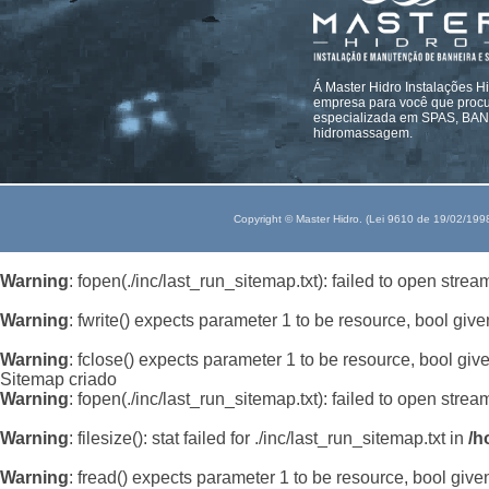
Á Master Hidro Instalações H
empresa para você que procur
especializada em SPAS, B
hidromassagem.
Copyright © Master Hidro. (Lei 9610 de 19/02/199
Warning
: fopen(./inc/last_run_sitemap.txt): failed to open strea
Warning
: fwrite() expects parameter 1 to be resource, bool give
Warning
: fclose() expects parameter 1 to be resource, bool giv
Sitemap criado
Warning
: fopen(./inc/last_run_sitemap.txt): failed to open strea
Warning
: filesize(): stat failed for ./inc/last_run_sitemap.txt in
/h
Warning
: fread() expects parameter 1 to be resource, bool give