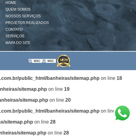
HOME
QUEM SOMOS
NOSSOS SERVIÇOS
PROJETOS REALIZADOS
CONTATO
SERVIÇOS
MAPA DO SITE
W3C
W3C
.com.br/public_html/banheiras/sitemap.php
on line
18
anheiras/sitemap.php
on line
19
anheiras/sitemap.php
on line
20
.com.br/public_html/banheiras/sitemap.php
on line
27
as/sitemap.php
on line
28
nheiras/sitemap.php
on line
28