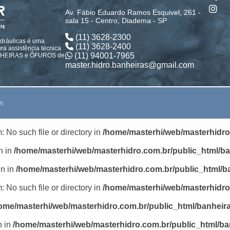
Av. Fábio Eduardo Ramos Esquivel, 261 -
sala 15 - Centro, Diadema - SP
(11) 3628-2300
idráulicas é uma
(11) 3628-2400
a assistência técnica
(11) 94001-7965
ANHEIRAS e ÔFUROS de
master.hidro.banheiras@gmail.com
8)
m: No such file or directory in
/home/masterhi/web/masterhidro
n in
/home/masterhi/web/masterhidro.com.br/public_html/b
en in
/home/masterhi/web/masterhidro.com.br/public_html/b
m: No such file or directory in
/home/masterhi/web/masterhidro
ome/masterhi/web/masterhidro.com.br/public_html/banheir
n in
/home/masterhi/web/masterhidro.com.br/public_html/ba