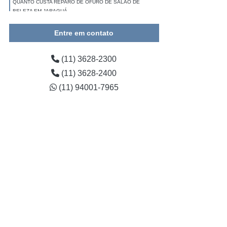
QUANTO CUSTA REPARO DE OFURÔ DE SALÃO DE
BELEZA EM JARAGUÁ
REPARO DE OFURÔ ALVENARIA PREÇO PARQUE
Entre em contato
PERUCHE
(11) 3628-2300
EMPRESA DE REPARO DE OFURÔ ALVENARIA EM
SAPOPEMBA
(11) 3628-2400
(11) 94001-7965