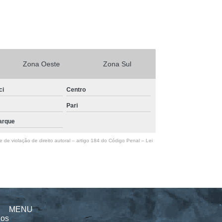
Zona Oeste
Zona Sul
ci
Centro
Pari
arque
e de violação de direito autoral – artigo 184 do Código Penal –
Lei
MENU
nos