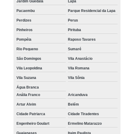
Jardim Guedala
Lapa
Pacaembu
Parque Residencial da Lapa
Perdizes
Perus
Pinheiros
Pirituba
Pompéia
Raposo Tavares
Rio Pequeno
Sumaré
São Domingos
Vila Anastácio
Vila Leopoldina
Vila Romana
Vila Suzana
Vila Sônia
Água Branca
Anália Franco
Aricanduva
Artur Alvim
Belém
Cidade Patriarca
Cidade Tiradentes
Engenheiro Goulart
Ermelino Matarazzo
Guaianases
Itaim Paulista