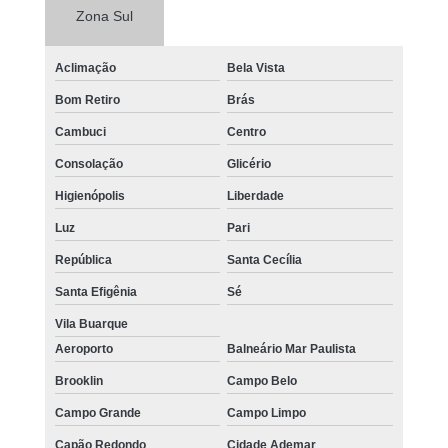
Zona Sul
Aclimação
Bela Vista
Bom Retiro
Brás
Cambuci
Centro
Consolação
Glicério
Higienópolis
Liberdade
Luz
Pari
República
Santa Cecília
Santa Efigênia
Sé
Vila Buarque
Aeroporto
Balneário Mar Paulista
Brooklin
Campo Belo
Campo Grande
Campo Limpo
Capão Redondo
Cidade Ademar