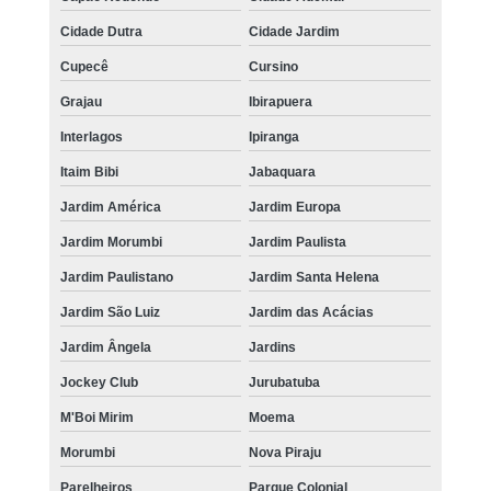
Cidade Dutra
Cidade Jardim
Cupecê
Cursino
Grajau
Ibirapuera
Interlagos
Ipiranga
Itaim Bibi
Jabaquara
Jardim América
Jardim Europa
Jardim Morumbi
Jardim Paulista
Jardim Paulistano
Jardim Santa Helena
Jardim São Luiz
Jardim das Acácias
Jardim Ângela
Jardins
Jockey Club
Jurubatuba
M'Boi Mirim
Moema
Morumbi
Nova Piraju
Parelheiros
Parque Colonial