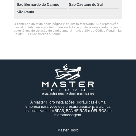
São Bernardo do Campo
São Caetano do Sul
São Paulo
O conteúdo do texto desta página é de direito reservado. Sua reprodução,
parcial ou total, mesmo citando nossos links, é proibida sem a autorização do
autor. Crime de violação de direito autoral – artigo 184 do Código Penal –
Lei
9610/98 - Lei de direitos autorais
.
Á Master Hidro Instalações Hidráulicas é uma
empresa para você que procura assistência técnica
especializada em SPAS, BANHEIRAS e ÔFUROS de
hidromassagem.
Master Hidro