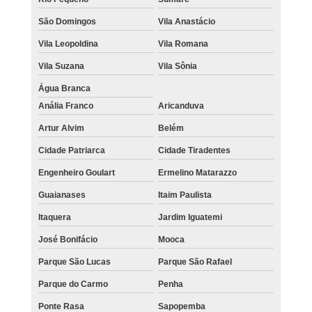
São Domingos
Vila Anastácio
Vila Leopoldina
Vila Romana
Vila Suzana
Vila Sônia
Água Branca
Anália Franco
Aricanduva
Artur Alvim
Belém
Cidade Patriarca
Cidade Tiradentes
Engenheiro Goulart
Ermelino Matarazzo
Guaianases
Itaim Paulista
Itaquera
Jardim Iguatemi
José Bonifácio
Mooca
Parque São Lucas
Parque São Rafael
Parque do Carmo
Penha
Ponte Rasa
Sapopemba