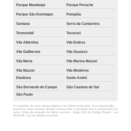
Parque Mandaqui
Parque Peruche
Parque São Domingos
Pompéia
Santana
Serra da Cantareira
Tremembé
Tucuruvi
Vila Albertina
Vila Endres
Vila Guilherme
Vila Gustavo
Vila Maria
Vila Marisa Mazzei
Vila Mazzei
Vila Medeiros
Diadema
Santo André
São Bernardo do Campo
São Caetano do Sul
São Paulo
O conteúdo do texto desta página é de direito reservado. Sua reprodução,
parcial ou total, mesmo citando nossos links, é proibida sem a autorização do
autor. Crime de violação de direito autoral – artigo 184 do Código Penal –
Lei
9610/98 - Lei de direitos autorais
.