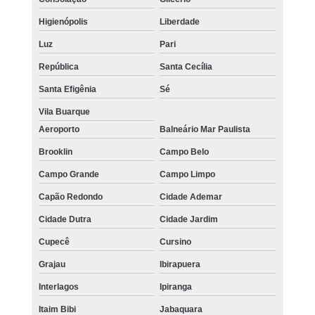
Higienópolis
Liberdade
Luz
Pari
República
Santa Cecília
Santa Efigênia
Sé
Vila Buarque
Aeroporto
Balneário Mar Paulista
Brooklin
Campo Belo
Campo Grande
Campo Limpo
Capão Redondo
Cidade Ademar
Cidade Dutra
Cidade Jardim
Cupecê
Cursino
Grajau
Ibirapuera
Interlagos
Ipiranga
Itaim Bibi
Jabaquara