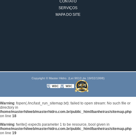
CONTATO
SERVIÇOS
MAPA DO SITE
Copyright © Master Hidro. (Lei 9610 de 19/02/1998)
W3C
W3C
Warning
: fopen(./inc/last_run_sitemap.txt): failed to open stream: No such file or
directory in
/home/masterhi/web/masterhidro.com.br/public_html/banheiras/sitemap.php
on line
18
Warning
: fwrite() expects parameter 1 to be resource, bool given in
/home/masterhi/web/masterhidro.com.br/public_html/banheiras/sitemap.php
on line
19