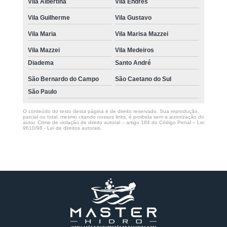
Vila Albertina
Vila Endres
Vila Guilherme
Vila Gustavo
Vila Maria
Vila Marisa Mazzei
Vila Mazzei
Vila Medeiros
Diadema
Santo André
São Bernardo do Campo
São Caetano do Sul
São Paulo
O conteúdo do texto desta página é de direito reservado. Sua reprodução,
parcial ou total, mesmo citando nossos links, é proibida sem a autorização do
autor. Crime de violação de direito autoral – artigo 184 do Código Penal –
Lei
9610/98 - Lei de direitos autorais
.