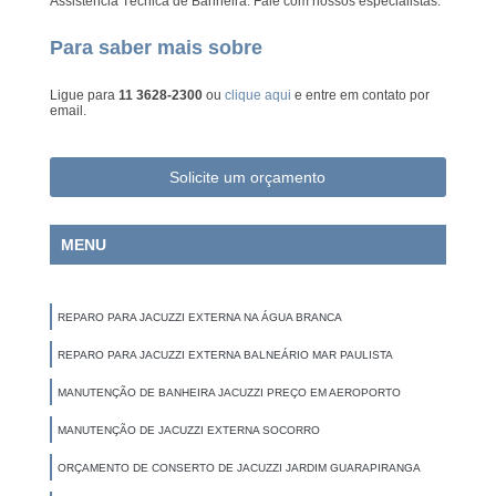
Assistência Técnica de Banheira. Fale com nossos especialistas.
Para saber mais sobre
Ligue para
11 3628-2300
ou
clique aqui
e entre em contato por
email.
Solicite um orçamento
MENU
REPARO PARA JACUZZI EXTERNA NA ÁGUA BRANCA
REPARO PARA JACUZZI EXTERNA BALNEÁRIO MAR PAULISTA
MANUTENÇÃO DE BANHEIRA JACUZZI PREÇO EM AEROPORTO
MANUTENÇÃO DE JACUZZI EXTERNA SOCORRO
ORÇAMENTO DE CONSERTO DE JACUZZI JARDIM GUARAPIRANGA