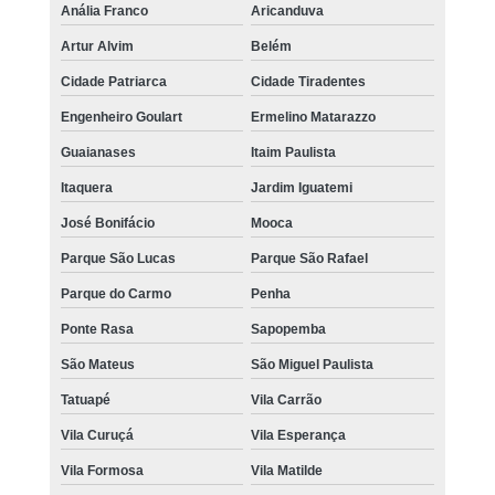
Anália Franco
Aricanduva
Artur Alvim
Belém
Cidade Patriarca
Cidade Tiradentes
Engenheiro Goulart
Ermelino Matarazzo
Guaianases
Itaim Paulista
Itaquera
Jardim Iguatemi
José Bonifácio
Mooca
Parque São Lucas
Parque São Rafael
Parque do Carmo
Penha
Ponte Rasa
Sapopemba
São Mateus
São Miguel Paulista
Tatuapé
Vila Carrão
Vila Curuçá
Vila Esperança
Vila Formosa
Vila Matilde