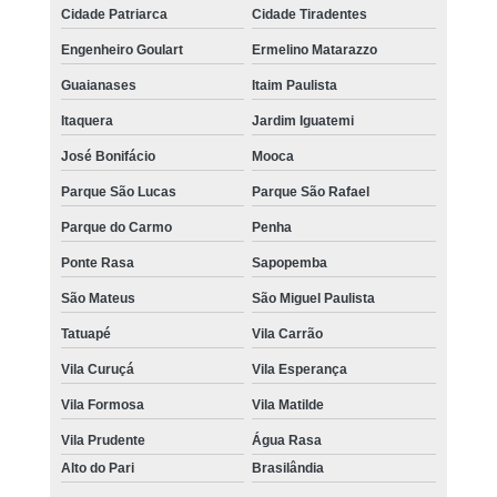
Cidade Patriarca
Cidade Tiradentes
Engenheiro Goulart
Ermelino Matarazzo
Guaianases
Itaim Paulista
Itaquera
Jardim Iguatemi
José Bonifácio
Mooca
Parque São Lucas
Parque São Rafael
Parque do Carmo
Penha
Ponte Rasa
Sapopemba
São Mateus
São Miguel Paulista
Tatuapé
Vila Carrão
Vila Curuçá
Vila Esperança
Vila Formosa
Vila Matilde
Vila Prudente
Água Rasa
Alto do Pari
Brasilândia