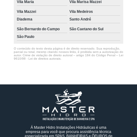
Vila Maria
Vila Marisa Mazzei
Vila Mazzei
Vila Medeiros
Diadema
Santo André
São Bernardo do Campo
São Caetano do Sul
São Paulo
O conteúdo do texto desta página é de direito reservado. Sua reprodução,
parcial ou total, mesmo citando nossos links, é proibida sem a autorização do
autor. Crime de violação de direito autoral – artigo 184 do Código Penal –
Lei
9610/98 - Lei de direitos autorais
.
Á Master Hidro Instalações Hidráulicas é uma
empresa para você que procura assistência técnica
especializada em SPAS, BANHEIRAS e ÔFUROS de