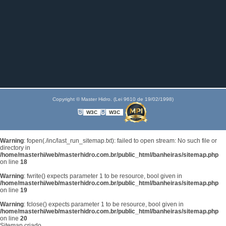
Copyright © Master Hidro. (Lei 9610 de 19/02/1998)
W3C
W3C
Warning
: fopen(./inc/last_run_sitemap.txt): failed to open stream: No such file or
directory in
/home/masterhi/web/masterhidro.com.br/public_html/banheiras/sitemap.php
on line
18
Warning
: fwrite() expects parameter 1 to be resource, bool given in
/home/masterhi/web/masterhidro.com.br/public_html/banheiras/sitemap.php
on line
19
Warning
: fclose() expects parameter 1 to be resource, bool given in
/home/masterhi/web/masterhidro.com.br/public_html/banheiras/sitemap.php
on line
20
Sitemap criado