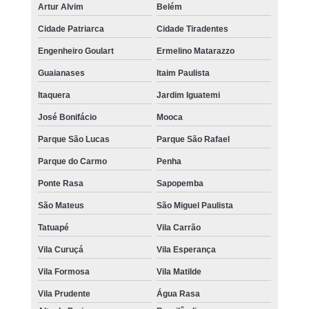
Artur Alvim
Belém
Cidade Patriarca
Cidade Tiradentes
Engenheiro Goulart
Ermelino Matarazzo
Guaianases
Itaim Paulista
Itaquera
Jardim Iguatemi
José Bonifácio
Mooca
Parque São Lucas
Parque São Rafael
Parque do Carmo
Penha
Ponte Rasa
Sapopemba
São Mateus
São Miguel Paulista
Tatuapé
Vila Carrão
Vila Curuçá
Vila Esperança
Vila Formosa
Vila Matilde
Vila Prudente
Água Rasa