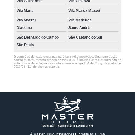
Vila Guilherme
Vila Gustavo
Vila Maria
Vila Marisa Mazzei
Vila Mazzei
Vila Medeiros
Diadema
Santo André
São Bernardo do Campo
São Caetano do Sul
São Paulo
O conteúdo do texto desta página é de direito reservado. Sua reprodução,
parcial ou total, mesmo citando nossos links, é proibida sem a autorização do
autor. Crime de violação de direito autoral – artigo 184 do Código Penal –
Lei
9610/98 - Lei de direitos autorais
.
Á Master Hidro Instalações Hidráulicas é uma