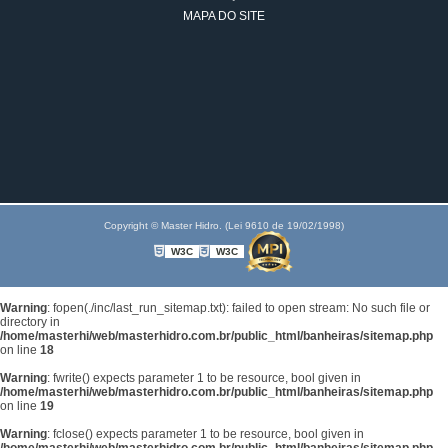
MAPA DO SITE
Copyright © Master Hidro. (Lei 9610 de 19/02/1998)
W3C
W3C
Warning
: fopen(./inc/last_run_sitemap.txt): failed to open stream: No such file or
directory in
/home/masterhi/web/masterhidro.com.br/public_html/banheiras/sitemap.php
on line
18
Warning
: fwrite() expects parameter 1 to be resource, bool given in
/home/masterhi/web/masterhidro.com.br/public_html/banheiras/sitemap.php
on line
19
Warning
: fclose() expects parameter 1 to be resource, bool given in
/home/masterhi/web/masterhidro.com.br/public_html/banheiras/sitemap.php