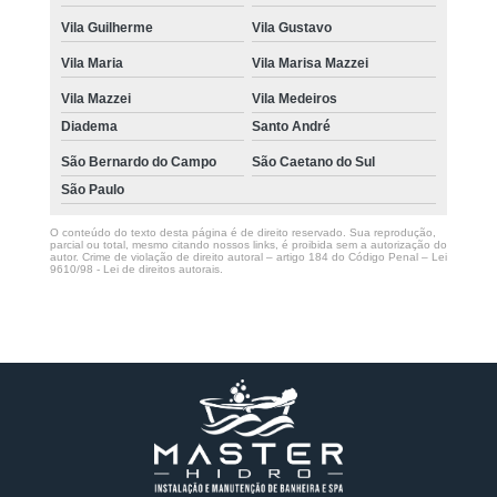
Vila Guilherme
Vila Gustavo
Vila Maria
Vila Marisa Mazzei
Vila Mazzei
Vila Medeiros
Diadema
Santo André
São Bernardo do Campo
São Caetano do Sul
São Paulo
O conteúdo do texto desta página é de direito reservado. Sua reprodução,
parcial ou total, mesmo citando nossos links, é proibida sem a autorização do
autor. Crime de violação de direito autoral – artigo 184 do Código Penal –
Lei
9610/98 - Lei de direitos autorais
.