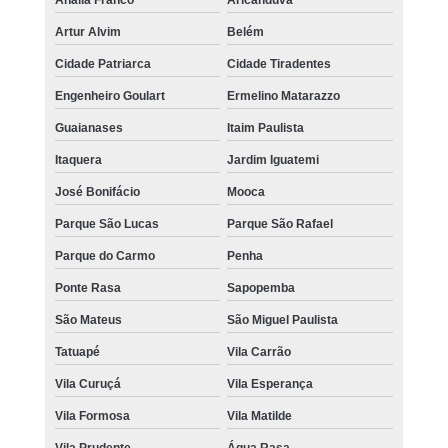
Anália Franco
Aricanduva
Artur Alvim
Belém
Cidade Patriarca
Cidade Tiradentes
Engenheiro Goulart
Ermelino Matarazzo
Guaianases
Itaim Paulista
Itaquera
Jardim Iguatemi
José Bonifácio
Mooca
Parque São Lucas
Parque São Rafael
Parque do Carmo
Penha
Ponte Rasa
Sapopemba
São Mateus
São Miguel Paulista
Tatuapé
Vila Carrão
Vila Curuçá
Vila Esperança
Vila Formosa
Vila Matilde