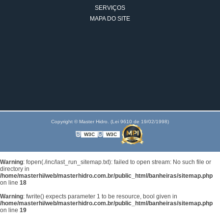
SERVIÇOS
MAPA DO SITE
Copyright © Master Hidro. (Lei 9610 de 19/02/1998)
W3C
W3C
Warning
: fopen(./inc/last_run_sitemap.txt): failed to open stream: No such file or
directory in
/home/masterhi/web/masterhidro.com.br/public_html/banheiras/sitemap.php
on line
18
Warning
: fwrite() expects parameter 1 to be resource, bool given in
/home/masterhi/web/masterhidro.com.br/public_html/banheiras/sitemap.php
on line
19