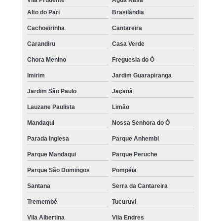
Vila Prudente
Água Rasa
Alto do Pari
Brasilândia
Cachoeirinha
Cantareira
Carandiru
Casa Verde
Chora Menino
Freguesia do Ó
Imirim
Jardim Guarapiranga
Jardim São Paulo
Jaçanã
Lauzane Paulista
Limão
Mandaqui
Nossa Senhora do Ó
Parada Inglesa
Parque Anhembi
Parque Mandaqui
Parque Peruche
Parque São Domingos
Pompéia
Santana
Serra da Cantareira
Tremembé
Tucuruvi
Vila Albertina
Vila Endres