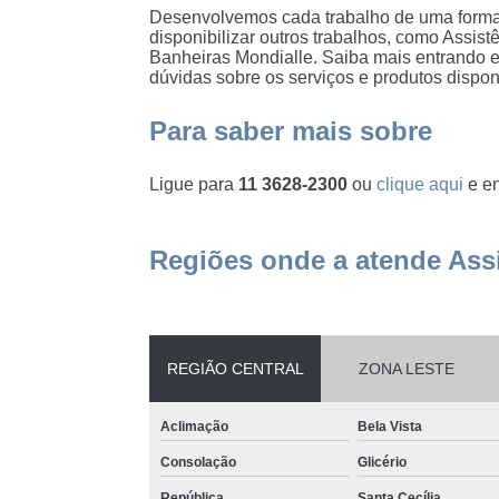
Desenvolvemos cada trabalho de uma forma 
disponibilizar outros trabalhos, como Assis
Banheiras Mondialle. Saiba mais entrando
dúvidas sobre os serviços e produtos dispo
Para saber mais sobre
Ligue para
11 3628-2300
ou
clique aqui
e en
Regiões onde a atende Assi
REGIÃO CENTRAL
ZONA LESTE
Aclimação
Bela Vista
Consolação
Glicério
República
Santa Cecília