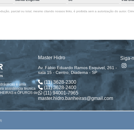
dução, parcial ou total, mesmo citando nossos links, é proibida sem a autorização do autor. Crim
Master Hidro
Siga-
Av. Fábio Eduardo Ramos Esquivel, 261 -
sala 15 - Centro, Diadema - SP
(11) 3628-2300
idráulicas é uma
(11) 3628-2400
a assistência técnica
(11) 94001-7965
ANHEIRAS e ÔFUROS de
master.hidro.banheiras@gmail.com
8)