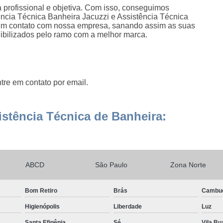
profissional e objetiva. Com isso, conseguimos
tência Técnica Banheira Jacuzzi e Assistência Técnica
 em contato com nossa empresa, sanando assim as suas
nibilizados pelo ramo com a melhor marca.
tre em contato por email.
stência Técnica de Banheira:
ABCD
São Paulo
Zona Norte
Bom Retiro
Brás
Cambu
Higienópolis
Liberdade
Luz
Santa Efigênia
Sé
Vila Bu