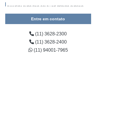
BANHEIRA OURO FINO GOLD LINE REPARO CURSINO
BANHEIRA DE CANTO OURO FINO REPARO PARQUE
Entre em contato
MANDAQUI
(11) 3628-2300
(11) 3628-2400
(11) 94001-7965