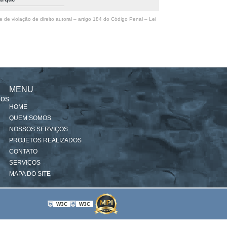
e de violação de direito autoral – artigo 184 do Código Penal –
Lei
MENU
nos
HOME
QUEM SOMOS
NOSSOS SERVIÇOS
PROJETOS REALIZADOS
CONTATO
SERVIÇOS
MAPA DO SITE
W3C
W3C