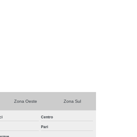
Zona Oeste
Zona Sul
ci
Centro
Pari
arque