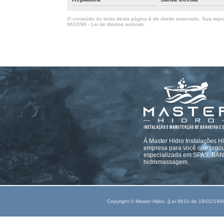
O conteúdo do texto desta página é de direito reservado. Sua repro
9610/98 - Lei de direitos autorais
.
Á Master Hidro Instalações H
empresa para você que procur
especializada em SPAS, B
hidromassagem.
Copyright © Master Hidro. (Lei 9610 de 19/02/199