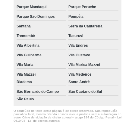
Parque Mandaqui
Parque Peruche
Parque São Domingos
Pompéia
Santana
Serra da Cantareira
Tremembé
Tucuruvi
Vila Albertina
Vila Endres
Vila Guilherme
Vila Gustavo
Vila Maria
Vila Marisa Mazzei
Vila Mazzei
Vila Medeiros
Diadema
Santo André
São Bernardo do Campo
São Caetano do Sul
São Paulo
O conteúdo do texto desta página é de direito reservado. Sua reprodução,
parcial ou total, mesmo citando nossos links, é proibida sem a autorização do
autor. Crime de violação de direito autoral – artigo 184 do Código Penal –
Lei
9610/98 - Lei de direitos autorais
.