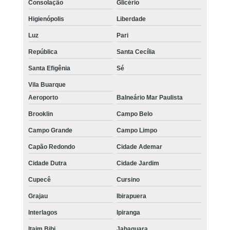
Consolação
Glicério
Higienópolis
Liberdade
Luz
Pari
República
Santa Cecília
Santa Efigênia
Sé
Vila Buarque
Aeroporto
Balneário Mar Paulista
Brooklin
Campo Belo
Campo Grande
Campo Limpo
Capão Redondo
Cidade Ademar
Cidade Dutra
Cidade Jardim
Cupecê
Cursino
Grajau
Ibirapuera
Interlagos
Ipiranga
Itaim Bibi
Jabaquara