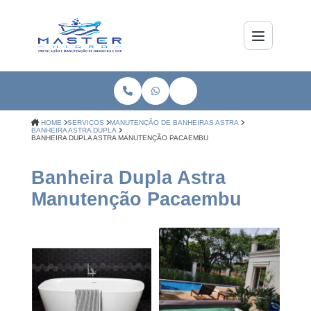
HOME
SERVIÇOS
MANUTENÇÃO DE BANHEIRAS ASTRA
BANHEIRA ASTRA DUPLA
BANHEIRA DUPLA ASTRA MANUTENÇÃO PACAEMBU
Banheira Dupla Astra
Manutenção Pacaembu