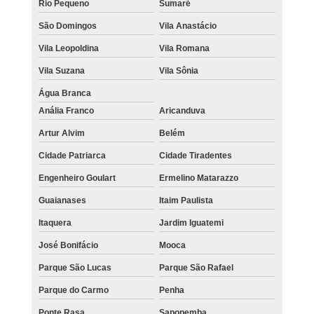
Rio Pequeno
Sumaré
São Domingos
Vila Anastácio
Vila Leopoldina
Vila Romana
Vila Suzana
Vila Sônia
Água Branca
Anália Franco
Aricanduva
Artur Alvim
Belém
Cidade Patriarca
Cidade Tiradentes
Engenheiro Goulart
Ermelino Matarazzo
Guaianases
Itaim Paulista
Itaquera
Jardim Iguatemi
José Bonifácio
Mooca
Parque São Lucas
Parque São Rafael
Parque do Carmo
Penha
Ponte Rasa
Sapopemba