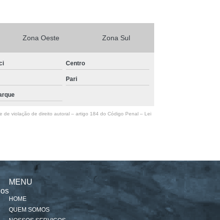
Zona Oeste
Zona Sul
ci
Centro
Pari
arque
e de violação de direito autoral – artigo 184 do Código Penal –
Lei
MENU
nos
HOME
QUEM SOMOS