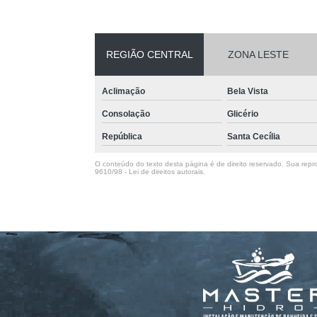
REGIÃO CENTRAL
ZONA LESTE
Aclimação
Bela Vista
Consolação
Glicério
República
Santa Cecília
O conteúdo do texto desta página é de direito reservado. Sua repro
9610/98 - Lei de direitos autorais
.