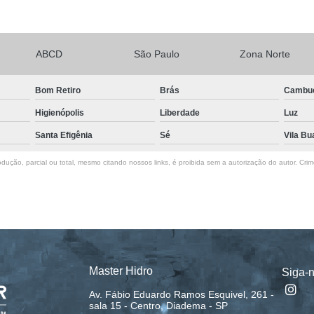
ABCD
São Paulo
Zona Norte
Bom Retiro
Brás
Cambu
Higienópolis
Liberdade
Luz
Santa Efigênia
Sé
Vila Bu
dução, parcial ou total, mesmo citando nossos links, é proibida sem a autorização do autor. Crim
Master Hidro
Siga-
Av. Fábio Eduardo Ramos Esquivel, 261 -
sala 15 - Centro, Diadema - SP