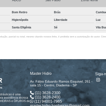
ABCD
São Paulo
Zona Norte
Bom Retiro
Brás
Cambu
Higienópolis
Liberdade
Luz
Santa Efigênia
Sé
Vila Bu
dução, parcial ou total, mesmo citando nossos links, é proibida sem a autorização do autor. Crim
Master Hidro
Siga-
Av. Fábio Eduardo Ramos Esquivel, 261 -
sala 15 - Centro, Diadema - SP
(11) 3628-2300
idráulicas é uma
(11) 3628-2400
a assistência técnica
(11) 94001-7965
ANHEIRAS e ÔFUROS de
master.hidro.banheiras@gmail.com