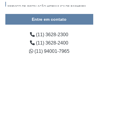
SERVIÇO DE INSTALAÇÃO HIDRAULICA DE BANHEIRA
PINHEIROS
Entre em contato
QUANTO CUSTA INSTALAÇÃO HIDRAULICA BANHEIRA
LUZ
(11) 3628-2300
INSTALAÇÃO HIDRAULICA DE BANHEIRA VALORES BRÁS
(11) 3628-2400
(11) 94001-7965