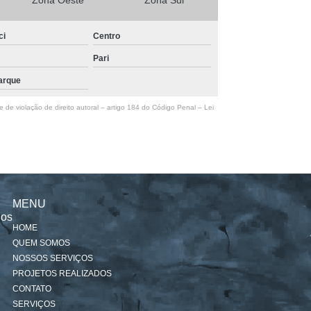
Zona Oeste
Zona Sul
ci
Centro
Pari
arque
e de violação de direito autoral – artigo 184 do Código Penal –
Lei
MENU
nos
HOME
QUEM SOMOS
NOSSOS SERVIÇOS
PROJETOS REALIZADOS
CONTATO
SERVIÇOS