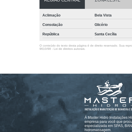
REGIÃO CENTRAL
ZONA LESTE
Aclimação
Bela Vista
Consolação
Glicério
República
Santa Cecília
O conteúdo do texto desta página é de direito reservado. Sua repro
9610/98 - Lei de direitos autorais
.
Á Master Hidro Instalações H
empresa para você que procur
especializada em SPAS, B
hidromassagem.