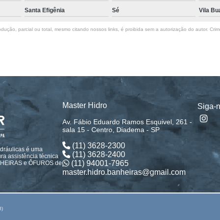
Santa Efigênia
Sé
Vila Bu
dução, parcial ou total, mesmo citando nossos links, é proibida sem a autorização do autor. Crim
Master Hidro
Siga-
Av. Fábio Eduardo Ramos Esquivel, 261 -
sala 15 - Centro, Diadema - SP
(11) 3628-2300
idráulicas é uma
(11) 3628-2400
a assistência técnica
(11) 94001-7965
ANHEIRAS e ÔFUROS de
master.hidro.banheiras@gmail.com
8)