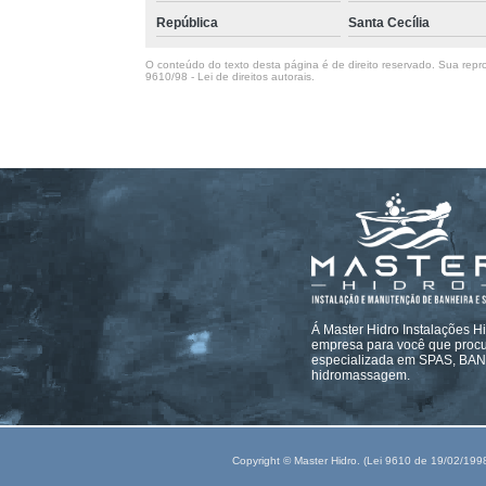
República
Santa Cecília
O conteúdo do texto desta página é de direito reservado. Sua repro
9610/98 - Lei de direitos autorais
.
Á Master Hidro Instalações H
empresa para você que procur
especializada em SPAS, B
hidromassagem.
Copyright © Master Hidro. (Lei 9610 de 19/02/199