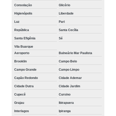
Consolação
Glicério
Higienópolis
Liberdade
Luz
Pari
República
Santa Cecília
Santa Efigênia
Sé
Vila Buarque
Aeroporto
Balneário Mar Paulista
Brooklin
Campo Belo
Campo Grande
Campo Limpo
Capão Redondo
Cidade Ademar
Cidade Dutra
Cidade Jardim
Cupecê
Cursino
Grajau
Ibirapuera
Interlagos
Ipiranga