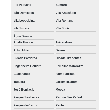
Rio Pequeno
Sumaré
São Domingos
Vila Anastácio
Vila Leopoldina
Vila Romana
Vila Suzana
Vila Sônia
Água Branca
Anália Franco
Aricanduva
Artur Alvim
Belém
Cidade Patriarca
Cidade Tiradentes
Engenheiro Goulart
Ermelino Matarazzo
Guaianases
Itaim Paulista
Itaquera
Jardim Iguatemi
José Bonifácio
Mooca
Parque São Lucas
Parque São Rafael
Parque do Carmo
Penha