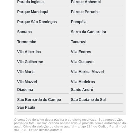
Parada Inglesa
Parque Anhembi
Parque Mandaqui
Parque Peruche
Parque São Domingos
Pompéia
Santana
Serra da Cantareira
Tremembé
Tucuruvi
Vila Albertina
Vila Endres
Vila Guilherme
Vila Gustavo
Vila Maria
Vila Marisa Mazzei
Vila Mazzei
Vila Medeiros
Diadema
Santo André
São Bernardo do Campo
São Caetano do Sul
São Paulo
O conteúdo do texto desta página é de direito reservado. Sua reprodução,
parcial ou total, mesmo citando nossos links, é proibida sem a autorização do
autor. Crime de violação de direito autoral – artigo 184 do Código Penal –
Lei
9610/98 - Lei de direitos autorais
.